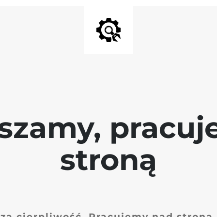
szamy, pracu
stroną
za cierpliwość. Pracujemy nad stroną