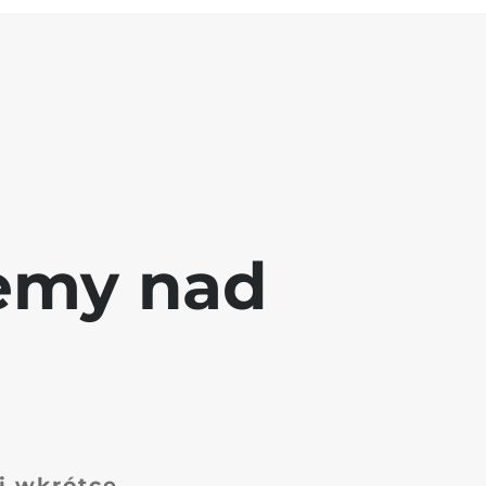
jemy nad
 i wkrótce