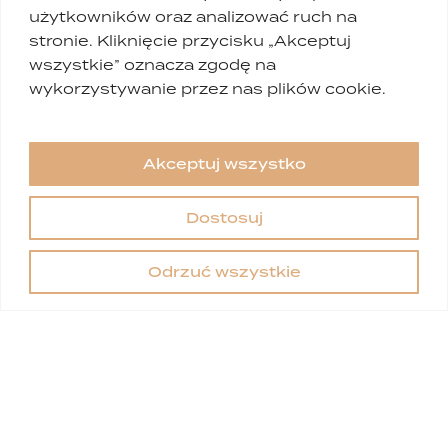
użytkowników oraz analizować ruch na
stronie. Kliknięcie przycisku „Akceptuj
Wyrażam zgodę na przetwarzanie moich
wszystkie” oznacza zgodę na
danych zgodnie z ustawą o ochronie danych
wykorzystywanie przez nas plików cookie.
osobowych.
Polityka prywatności
Akceptuj wszystko
Dostosuj
Masz
Odrzuć wszystkie
pytania?
+48 502 207 506
recepcja@dagderm.pl