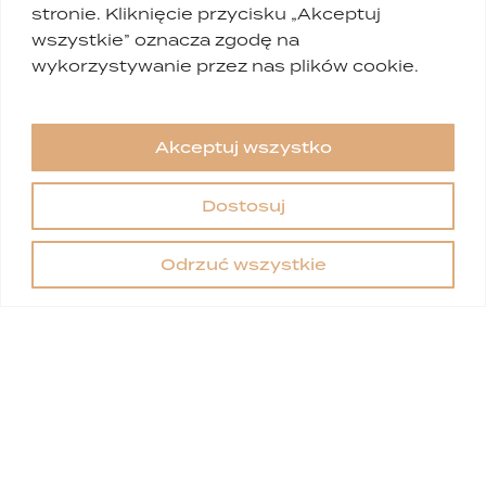
stronie. Kliknięcie przycisku „Akceptuj
Wyrażam zgodę na przetwarzanie moich
wszystkie” oznacza zgodę na
danych zgodnie z ustawą o ochronie danych
wykorzystywanie przez nas plików cookie.
osobowych.
Polityka prywatności
Akceptuj wszystko
Dostosuj
Masz
Odrzuć wszystkie
pytania?
+48 502 207 506
recepcja@dagderm.pl