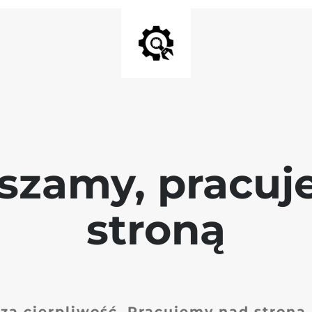
szamy, pracu
stroną
za cierpliwość. Pracujemy nad stroną