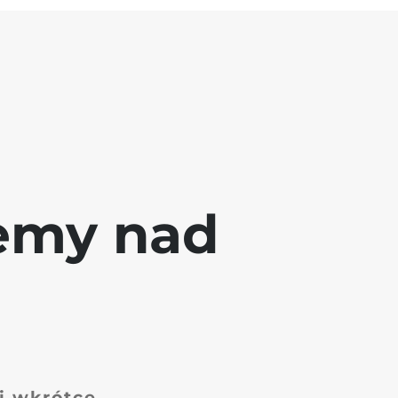
jemy nad
 i wkrótce