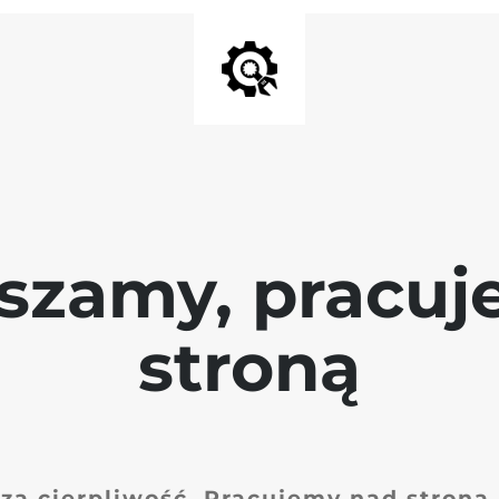
szamy, pracu
stroną
za cierpliwość. Pracujemy nad stroną