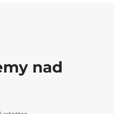
jemy nad
 i wkrótce