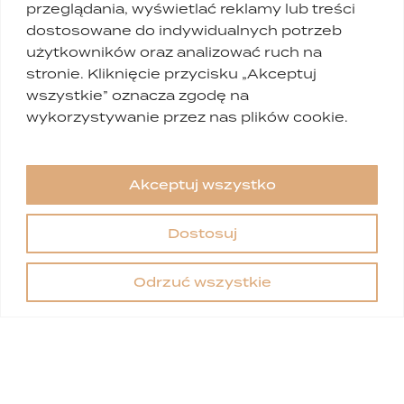
przeglądania, wyświetlać reklamy lub treści
dostosowane do indywidualnych potrzeb
użytkowników oraz analizować ruch na
stronie. Kliknięcie przycisku „Akceptuj
wszystkie” oznacza zgodę na
wykorzystywanie przez nas plików cookie.
I consent to the processing of my data in
Uwaga:
z powodu remontu placówka
DAGDERM
Akceptuj wszystko
accordance with the Personal Data Protection
URSYNÓW
będzie nieczynna w okresie od
10 do
Act.
Privacy Policy
31 sierpnia
. W celu uzyskania informacji prosimy
Dostosuj
✕
o kontakt z naszą
infolinią
. Przepraszamy za
utrudnienia i dziękujemy za wyrozumiałość.
Odrzuć wszystkie
Do you
have any